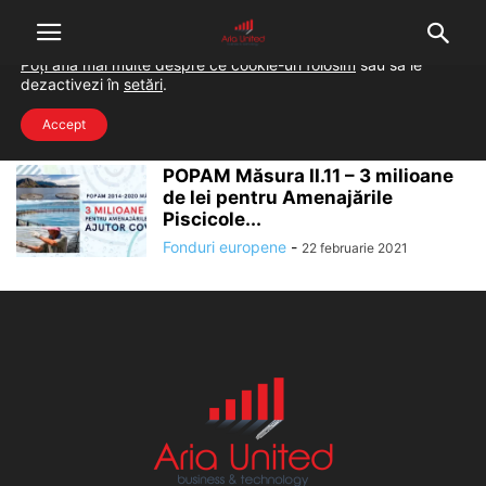
Folosim cookie-uri pentru a-ți oferi cea mai bună experiență pe
situl nostru.
Poți afla mai multe despre ce cookie-uri folosim
sau să le
dezactivezi în
setări
.
Home
Tags
Acvacultură
acvacultură
Accept
POPAM Măsura II.11 – 3 milioane
de lei pentru Amenajările
Piscicole...
Fonduri europene
-
22 februarie 2021