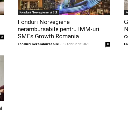
Fonduri Norvegiene si SEE
F
N
Fonduri Norvegiene
G
nerambursabile pentru IMM-uri:
N
SMEs Growth Romania
c
0
Fonduri nerambursabile
-
12 februarie 2020
Fo
0
i