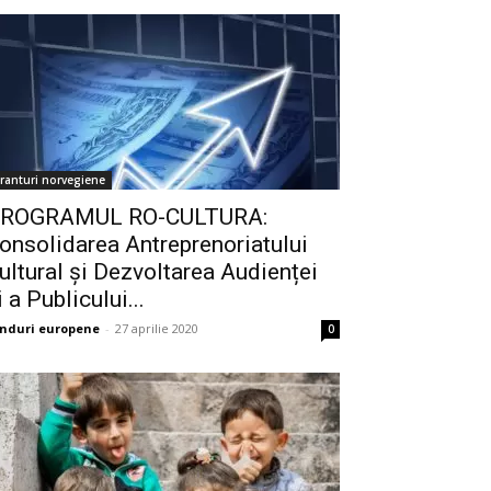
ranturi norvegiene
ROGRAMUL RO-CULTURA:
onsolidarea Antreprenoriatului
ultural și Dezvoltarea Audienței
i a Publicului...
nduri europene
-
27 aprilie 2020
0