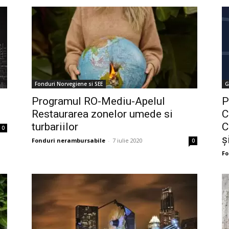
Fonduri Norvegiene si SEE
G
Programul RO-Mediu-Apelul
P
Restaurarea zonelor umede si
C
turbariilor
C
0
ș
Fonduri nerambursabile
-
7 iulie 2020
0
Fo