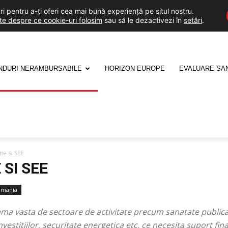
i pentru a-ți oferi cea mai bună experiență pe situl nostru.
lte despre ce cookie-uri folosim
sau să le dezactivezi în
setări
.
NDURI NERAMBURSABILE
HORIZON EUROPE
EVALUARE SA
e si SEE
SI SEE
omania
ma vasta de sectoare de activitate precum sanatate publica,
nvestitiilor, securitate energetica etc, ce necesita suport fi