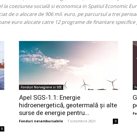
el la coeziunea socială si economica in Spatiul Economic Eu
at de o alocare de 906 mil. euro, pe parcursul a trei perioa
oane euro alocate catre 12 programe de finantare specifice 
Fonduri Norvegiene si SEE
F
Apel SGS-1.1: Energie
G
hidroenergetică, geotermală și alte
p
surse de energie pentru...
Fo
Fonduri nerambursabile
-
7 octombrie 2021
0
0