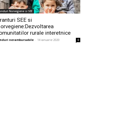
onduri Norvegiene si SEE
ranturi SEE si
orvegiene:Dezvoltarea
omunitatilor rurale interetnice
nduri nerambursabile
-
14 ianuarie 2020
0