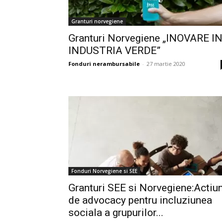
Granturi norvegiene
Granturi Norvegiene „INOVARE I
INDUSTRIA VERDE”
Fonduri nerambursabile
-
27 martie 2020
Fonduri Norvegiene si SEE
Granturi SEE si Norvegiene:Actiun
de advocacy pentru incluziunea
sociala a grupurilor...