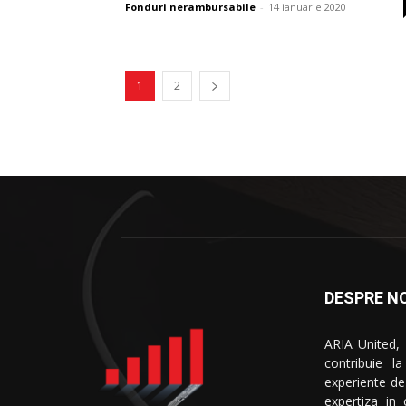
Fonduri nerambursabile
-
14 ianuarie 2020
1
2
DESPRE NO
ARIA United,
contribuie l
experiente de
expertiza in