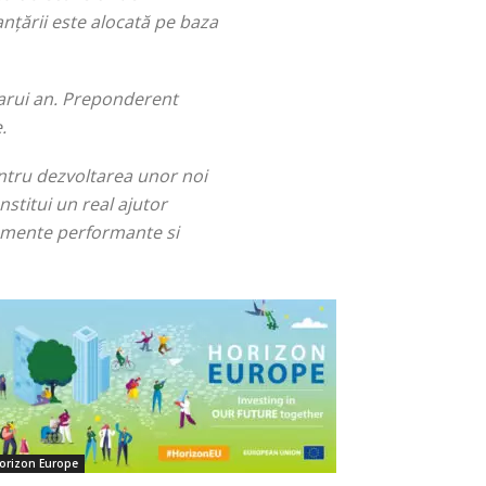
nțării este alocată pe baza
arui an. Preponderent
.
entru dezvoltarea unor noi
nstitui un real ajutor
pamente performante si
orizon Europe