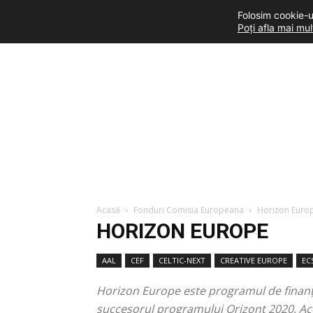
Folosim cookie-ur
Poți afla mai mu
Acasă
Fonduri Comisia Europeana
Horizon Euro
HORIZON EUROPE
AAL
CEF
CELTIC-NEXT
CREATIVE EUROPE
EC
Horizon Europe este programul de finanța
succesorul programului Orizont 2020. Ace