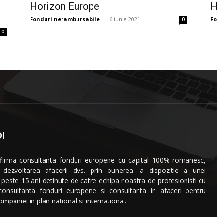
Horizon Europe
H
Fonduri nerambursabile
-
16 iunie 2021
Fo
0
0
I
 firma consultanta fonduri europene cu capital 100% romanesc,
a dezvoltarea afacerii dvs. prin punerea la dispozitie a unei
 peste 15 ani detinute de catre echipa noastra de profesionisti cu
 consultanta fonduri europene si consultanta in afaceri pentru
mpaniei in plan national si international.