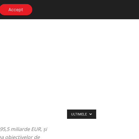
Accept
ULTIMELE
5,5 miliarde EUR, și
a obiectivelor de