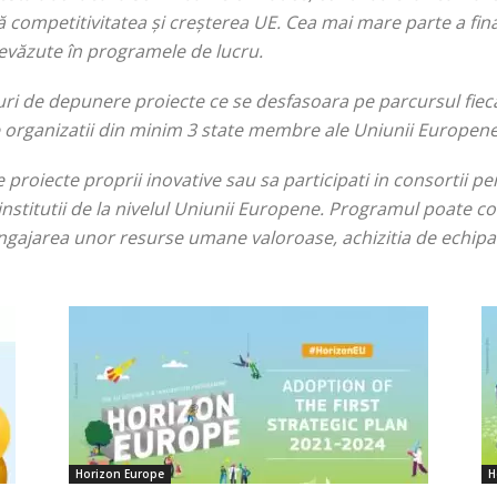
 competitivitatea și creșterea UE. Cea mai mare parte a fina
evăzute în programele de lucru.
ri de depunere proiecte ce se desfasoara pe parcursul fiec
e organizatii din minim 3 state membre ale Uniunii Europene
proiecte proprii inovative sau sa participati in consortii p
 institutii de la nivelul Uniunii Europene. Programul poate co
, angajarea unor resurse umane valoroase, achizitia de echi
Horizon Europe
H