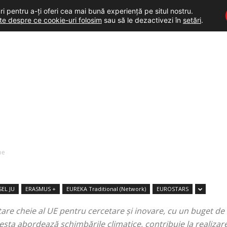
i pentru a-ți oferi cea mai bună experiență pe situl nostru.
lte despre ce cookie-uri folosim
sau să le dezactivezi în
setări
.
pe
SEL JU
ERASMUS +
EUREKA Traditional (Network)
EUROSTARS
re cheie al UE pentru cercetare și inovare, cu un buget de 9
sta abordează schimbările climatice, contribuie la realizare