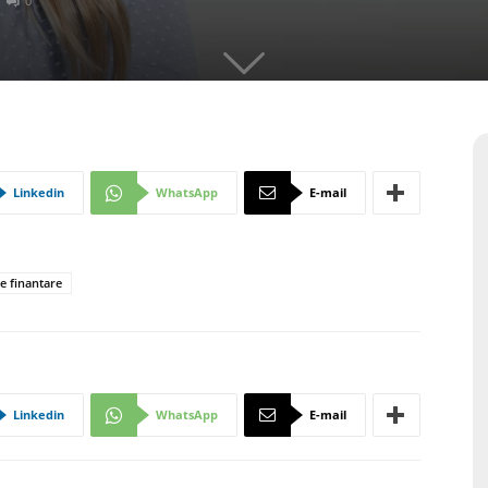
0
Linkedin
WhatsApp
E-mail
e finantare
Linkedin
WhatsApp
E-mail