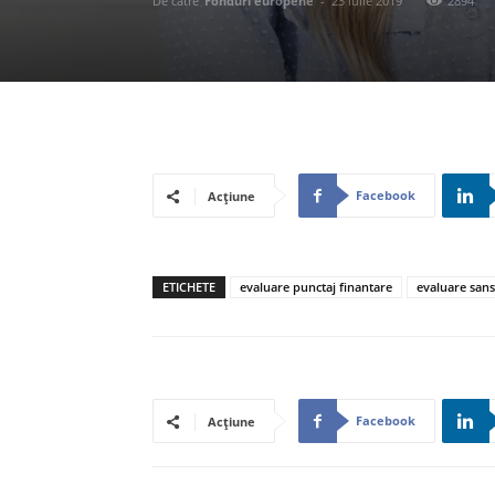
De către
Fonduri europene
-
23 iulie 2019
2894
Facebook
Acțiune
ETICHETE
evaluare punctaj finantare
evaluare sans
Facebook
Acțiune