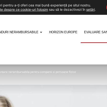
i pentru a-ți oferi cea mai bună experiență pe situl nostru.
lte despre ce cookie-uri folosim
sau să le dezactivezi în
setări
.
NDURI NERAMBURSABILE
HORIZON EUROPE
EVALUARE SA
antare nerambursabila pentru companii si persoane fizice