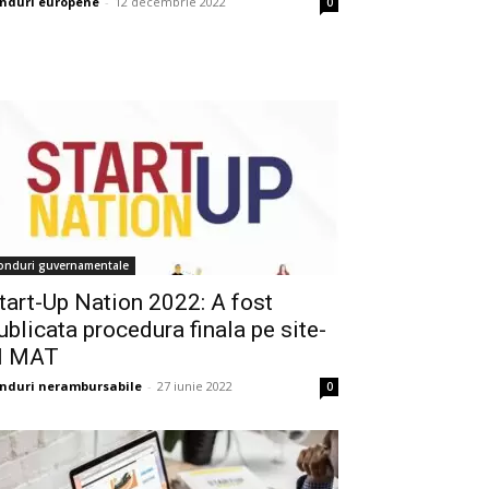
nduri europene
-
12 decembrie 2022
0
onduri guvernamentale
tart-Up Nation 2022: A fost
ublicata procedura finala pe site-
l MAT
nduri nerambursabile
-
27 iunie 2022
0