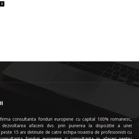
0
I
 firma consultanta fonduri europene cu capital 100% romanesc,
a dezvoltarea afacerii dvs. prin punerea la dispozitie a unei
 peste 15 ani detinute de catre echipa noastra de profesionisti cu
 consultanta fonduri europene si consultanta in afaceri pentru