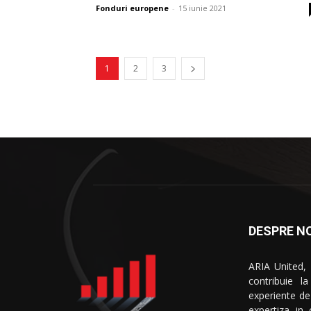
Fonduri europene
-
15 iunie 2021
1
2
3
DESPRE NO
ARIA United,
contribuie l
experiente de
expertiza in