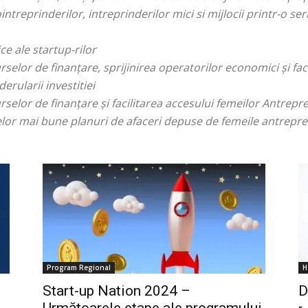
intreprinderilor, intreprinderilor mici si mijlocii printr-o s
e ale startup-rilor
selor de finanțare, sprijinirea operatorilor economici și faci
rularii investitiei
rselor de finanțare și facilitarea accesului femeilor Antrepre
or mai bune planuri de afaceri depuse de femeile antrepren
Program Regional
H
Start-up Nation 2024 –
D