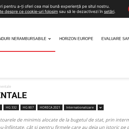
i pentru a-ți oferi cea mai bună experiență pe situl nostru.
lte despre ce cookie-uri folosim
sau să le dezactivezi în
setări
.
NDURI NERAMBURSABILE
HORIZON EUROPE
EVALUARE SA
mentale
ENTALE
HG 332
HG 807
HORECA 2021
Internationalizare
oarele de minimis alocate de la bugetul de stat, prin interm
u-înființate, cât și pentru firmele care au deja un istoric pe