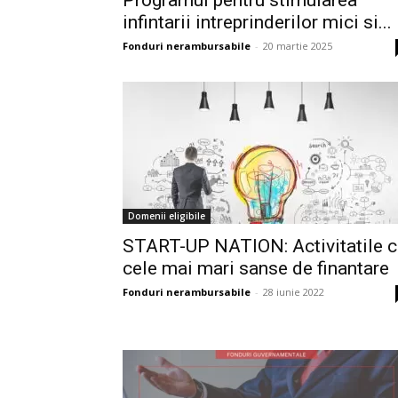
Programul pentru stimularea
infintarii intreprinderilor mici si...
Fonduri nerambursabile
-
20 martie 2025
Domenii eligibile
START-UP NATION: Activitatile c
cele mai mari sanse de finantare
Fonduri nerambursabile
-
28 iunie 2022