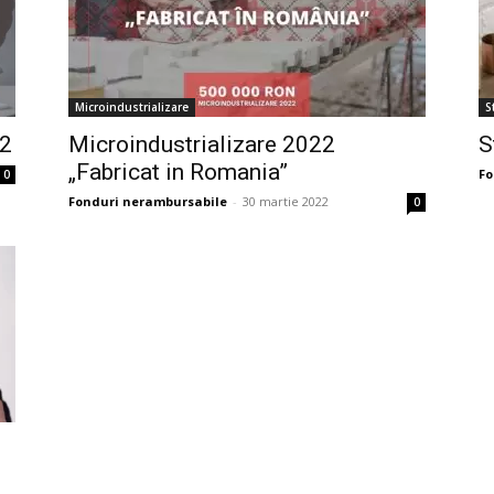
Microindustrializare
S
22
Microindustrializare 2022
S
„Fabricat in Romania”
Fo
0
Fonduri nerambursabile
-
30 martie 2022
0