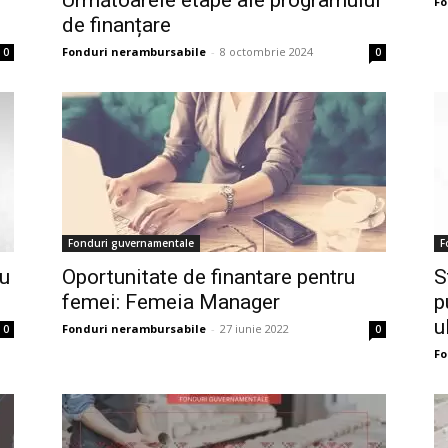
Următoarele etape ale programului
Fo
de finanțare
Fonduri nerambursabile
-
8 octombrie 2024
0
0
Fonduri guvernamentale
F
u
Oportunitate de finantare pentru
S
femei: Femeia Manager
p
u
Fonduri nerambursabile
-
27 iunie 2022
0
0
Fo