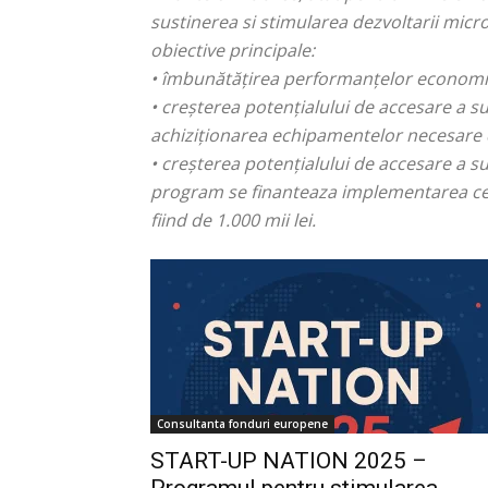
sustinerea si stimularea dezvoltarii micro
obiective principale:
• îmbunătățirea performanțelor economic
• creșterea potențialului de accesare a sur
achiziționarea echipamentelor necesare de
• creșterea potențialului de accesare a su
program se finanteaza implementarea cel
fiind de 1.000 mii lei.
Consultanta fonduri europene
START-UP NATION 2025 –