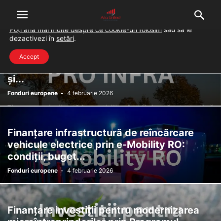
Folosim cookie-uri pentru a-ți oferi cea mai bună experiență pe
situl nostru.
Poți afla mai multe despre ce cookie-uri folosim
sau să le
dezactivezi în
setări
.
Finanțare producție materiale de
Accept
construcții prin PRO INFRA: condiții, buget
și...
Fonduri europene
-
4 februarie 2026
Finanțare infrastructură de reîncărcare
vehicule electrice prin e-Mobility RO:
condiții, buget...
Fonduri europene
-
4 februarie 2026
Finanțare investiții pentru modernizarea