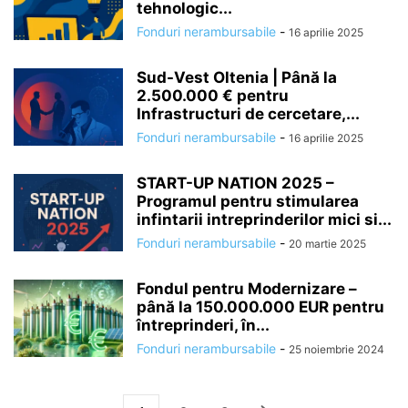
tehnologic...
Fonduri nerambursabile
-
16 aprilie 2025
Sud-Vest Oltenia | Până la
2.500.000 € pentru
Infrastructuri de cercetare,...
Fonduri nerambursabile
-
16 aprilie 2025
START-UP NATION 2025 –
Programul pentru stimularea
infintarii intreprinderilor mici si...
Fonduri nerambursabile
-
20 martie 2025
Fondul pentru Modernizare –
până la 150.000.000 EUR pentru
întreprinderi, în...
Fonduri nerambursabile
-
25 noiembrie 2024