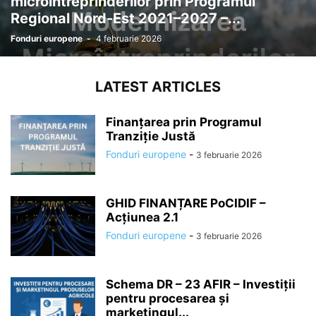
microîntreprinderilor prin Programul
Regional Nord-Est 2021–2027 –...
Fonduri europene
-
4 februarie 2026
LATEST ARTICLES
Finanțarea prin Programul
Tranziție Justă
Fonduri europene
-
3 februarie 2026
GHID FINANȚARE PoCIDIF –
Acțiunea 2.1
Fonduri europene
-
3 februarie 2026
Schema DR – 23 AFIR – Investiții
pentru procesarea și
marketingul...