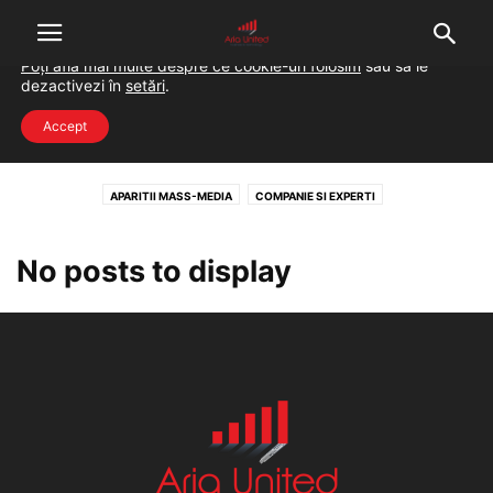
Folosim cookie-uri pentru a-ți oferi cea mai bună experiență pe
situl nostru.
Poți afla mai multe despre ce cookie-uri folosim
sau să le
dezactivezi în
setări
.
Home
Proiecte in desfasurare
Accept
PROIECTE IN DESFASURARE
APARITII MASS-MEDIA
COMPANIE SI EXPERTI
CONSULTANTA FINANCIARA
CONSULTANTA FONDURI EUROPENE
CONSULTANTA IN AFACERI
FĂRĂ CATEGORIE
FINANȚĂRI PRIVATE
No posts to display
FINANȚĂRI PUBLICE
FONDURI NERAMBURSABILE
IDEI DE AFACERI
PROGRAM TRANZITIE JUSTA
PROIECTE IN DESFASURARE
SANDBOX AI
SFATURI ACCESARE FONDURI
STIRI SI NOUTATI FINANTARI
STRATEGII DE DEZVOLTARE LOCALA