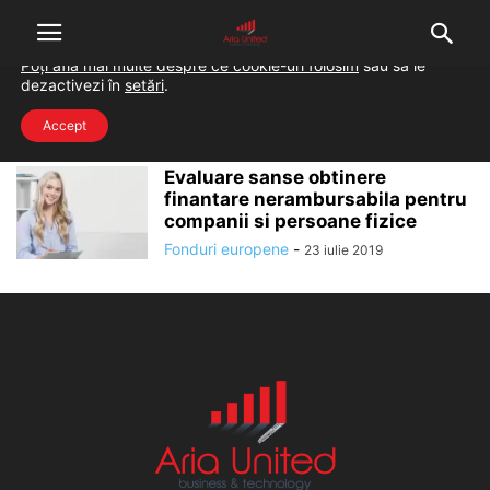
Folosim cookie-uri pentru a-ți oferi cea mai bună experiență pe
situl nostru.
Poți afla mai multe despre ce cookie-uri folosim
sau să le
dezactivezi în
setări
.
Home
Tags
Evaluare sanse finantare
evaluare sanse finantare
Accept
Evaluare sanse obtinere
finantare nerambursabila pentru
companii si persoane fizice
Fonduri europene
-
23 iulie 2019