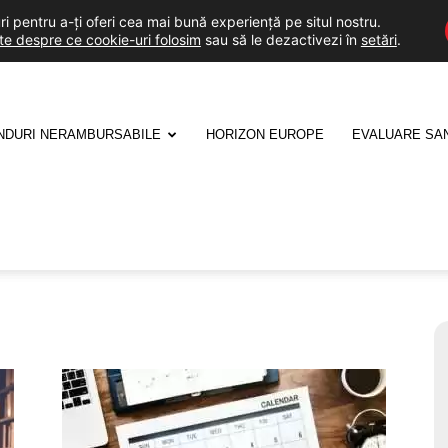
i pentru a-ți oferi cea mai bună experiență pe situl nostru.
lte despre ce cookie-uri folosim
sau să le dezactivezi în
setări
.
NDURI NERAMBURSABILE
HORIZON EUROPE
EVALUARE SA