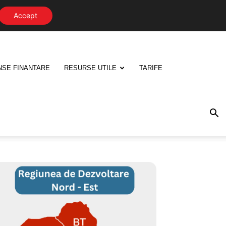
Accept
NSE FINANTARE
RESURSE UTILE
TARIFE