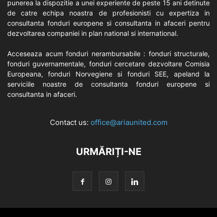
punerea la dispozitie a unei experiente de peste 15 ani detinute
de catre echipa noastra de profesionisti cu expertiza in
consultanta fonduri europene si consultanta in afaceri pentru
dezvoltarea companiei in plan national si international.
Acceseaza acum fonduri nerambursabile : fonduri structurale,
fonduri guvernamentale, fonduri cercetare dezvoltare Comisia
Europeana, fonduri Norvegiene si fonduri SEE, apeland la
serviciile noastre de consultanta fonduri europene si
consultanta in afaceri.
Contact us:
office@ariaunited.com
URMĂRIȚI-NE