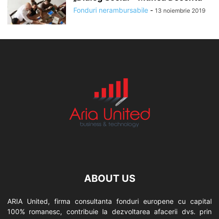
Fonduri nerambursabile
-
13 noiembrie 2019
ABOUT US
ARIA United, firma consultanta fonduri europene cu capital
100% romanesc, contribuie la dezvoltarea afacerii dvs. prin