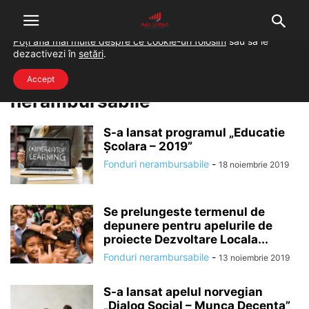
Folosim cookie-uri pentru a-ți oferi cea mai bună experiență pe
situl nostru.
Poți afla mai multe despre ce cookie-uri folosim
sau să le
dezactivezi în
setări
.
Home
Tags
Stiri fonduri norvegiene nerambursabile
stiri fonduri norvegiene
Accept
nerambursabile
S-a lansat programul „Educatie
Școlara – 2019”
Fonduri nerambursabile
-
18 noiembrie 2019
Se prelungeste termenul de
depunere pentru apelurile de
proiecte Dezvoltare Locala...
Fonduri nerambursabile
-
13 noiembrie 2019
S-a lansat apelul norvegian
„Dialog Social – Munca Decenta”