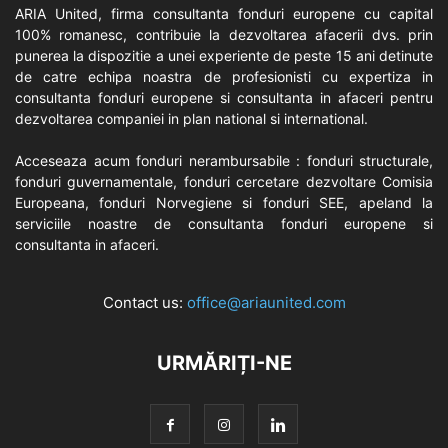
ARIA United, firma consultanta fonduri europene cu capital
100% romanesc, contribuie la dezvoltarea afacerii dvs. prin
punerea la dispozitie a unei experiente de peste 15 ani detinute
de catre echipa noastra de profesionisti cu expertiza in
consultanta fonduri europene si consultanta in afaceri pentru
dezvoltarea companiei in plan national si international.
Acceseaza acum fonduri nerambursabile : fonduri structurale,
fonduri guvernamentale, fonduri cercetare dezvoltare Comisia
Europeana, fonduri Norvegiene si fonduri SEE, apeland la
serviciile noastre de consultanta fonduri europene si
consultanta in afaceri.
Contact us:
office@ariaunited.com
URMĂRIȚI-NE