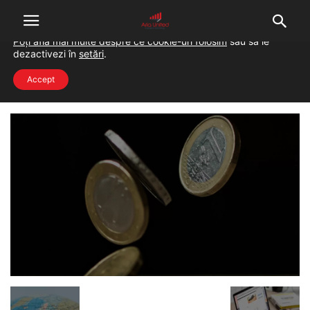
Folosim cookie-uri pentru a-ți oferi cea mai bună experiență pe
situl nostru.
Poți afla mai multe despre ce cookie-uri folosim
sau să le
dezactivezi în
setări
.
Home
Fonduri europene nerambursabile si consultanta in afaceri
Untitled design (8)
Accept
Untitled design (8)