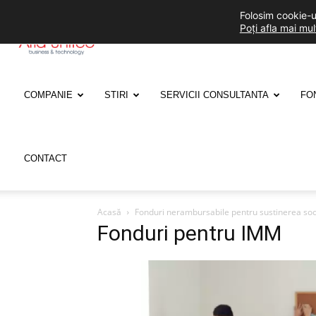
Folosim cookie-ur
Poți afla mai mu
ARIA
UNITED
COMPANIE
STIRI
SERVICII CONSULTANTA
FO
CONTACT
Acasă
Fonduri nerambursabile pentru sustinerea soci
Fonduri pentru IMM