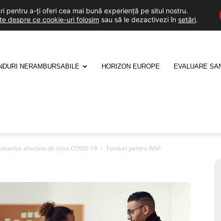
i pentru a-ți oferi cea mai bună experiență pe situl nostru.
lte despre ce cookie-uri folosim
sau să le dezactivezi în
setări
.
NDURI NERAMBURSABILE
HORIZON EUROPE
EVALUARE SA
etatilor afectate de criza COVID-19
Fonduri pentru IMM