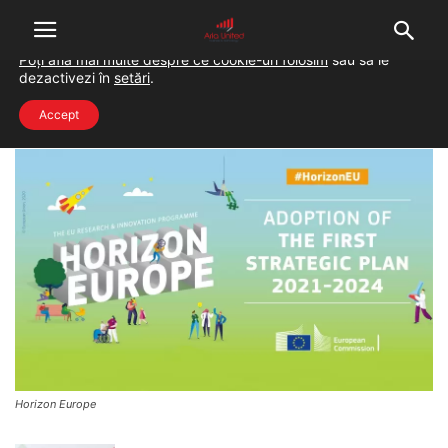
Folosim cookie-uri pentru a-ți oferi cea mai bună experiență pe
situl nostru.
Poți afla mai multe despre ce cookie-uri folosim
sau să le
dezactivezi în
setări
.
Horizon Europe
Accept
Horizon Europe