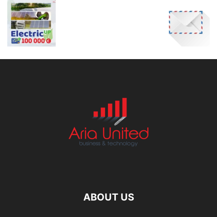
ABOUT US