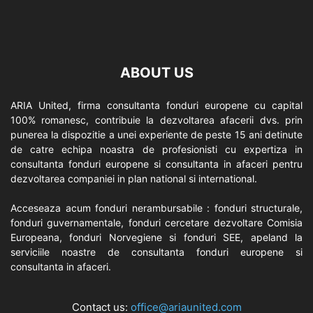
ABOUT US
ARIA United, firma consultanta fonduri europene cu capital
100% romanesc, contribuie la dezvoltarea afacerii dvs. prin
punerea la dispozitie a unei experiente de peste 15 ani detinute
de catre echipa noastra de profesionisti cu expertiza in
consultanta fonduri europene si consultanta in afaceri pentru
dezvoltarea companiei in plan national si international.
Acceseaza acum fonduri nerambursabile : fonduri structurale,
fonduri guvernamentale, fonduri cercetare dezvoltare Comisia
Europeana, fonduri Norvegiene si fonduri SEE, apeland la
serviciile noastre de consultanta fonduri europene si
consultanta in afaceri.
Contact us:
office@ariaunited.com