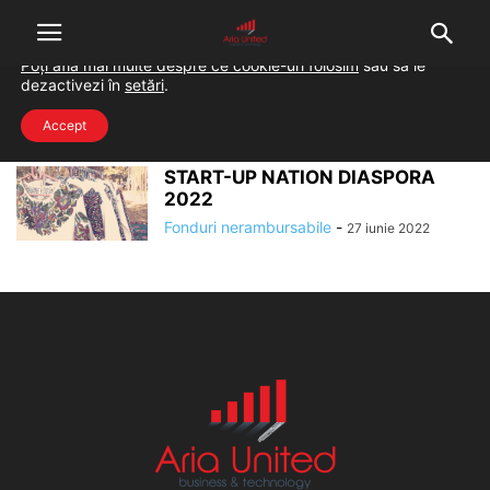
Folosim cookie-uri pentru a-ți oferi cea mai bună experiență pe
situl nostru.
Poți afla mai multe despre ce cookie-uri folosim
sau să le
dezactivezi în
setări
.
Home
Tags
Diaspora
Diaspora
Accept
START-UP NATION DIASPORA
2022
Fonduri nerambursabile
-
27 iunie 2022