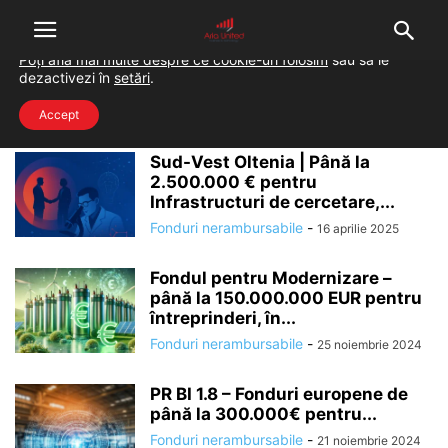
Folosim cookie-uri pentru a-ți oferi cea mai bună experiență pe
situl nostru.
Poți afla mai multe despre ce cookie-uri folosim
sau să le
dezactivezi în
setări
.
Home
Tags
Stiri finantari nerambursabile
stiri finantari nerambursabile
Accept
Sud-Vest Oltenia | Până la
2.500.000 € pentru
Infrastructuri de cercetare,...
Fonduri nerambursabile
-
16 aprilie 2025
Fondul pentru Modernizare –
până la 150.000.000 EUR pentru
întreprinderi, în...
Fonduri nerambursabile
-
25 noiembrie 2024
PR BI 1.8 – Fonduri europene de
până la 300.000€ pentru...
Fonduri nerambursabile
-
21 noiembrie 2024