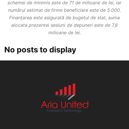
schemei de minimis este de 71 de milioane de lei, iar
numărul estimat de firme beneficiare este de 5.000.
Finanțarea este asigurată de bugetul de stat, suma
alocata prezentei sesiuni de depuneri este de 7,8
milioane de lei.
No posts to display