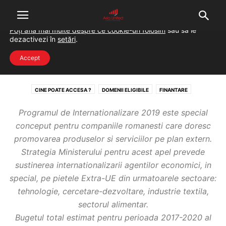
Folosim cookie-uri pentru a-ți oferi cea mai bună experiență pe
situl nostru.
Poți afla mai multe despre ce cookie-uri folosim
sau să le
dezactivezi în
setări
.
Home
Fonduri guvernamentale
Internationalizare
Accept
INTERNATIONALIZARE
CINE POATE ACCESA ?
DOMENII ELIGIBILE
FINANTARE
INVESTITII ELIGIBILE
Programul de Internationalizare 2019 este special
conceput pentru companiile romanesti care doresc
promovarea produselor si serviciilor pe plan extern.
Strategia Ministerului pentru acest apel prevede
sustinerea internationalizarii agentilor economici, in
special, pe pietele Extra-UE din urmatoarele sectoare:
tehnologie, cercetare-dezvoltare, industrie textila,
sectorul alimentar.
Bugetul total estimat pentru perioada 2017-2020 al