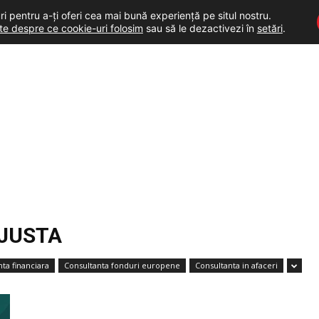
i pentru a-ți oferi cea mai bună experiență pe situl nostru.
lte despre ce cookie-uri folosim
sau să le dezactivezi în
setări
.
 JUSTA
ta financiara
Consultanta fonduri europene
Consultanta in afaceri