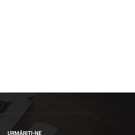
URMĂRIȚI-NE