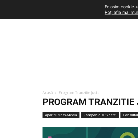
Folosim cookie-ur
Poți afla mai mu
Acasă
Program Tranzitie Justa
PROGRAM TRANZITIE
Aparitii Mass-Media
Companie si Experti
Consultan