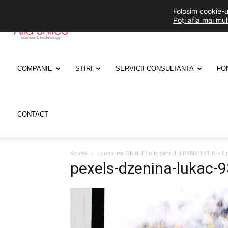
Folosim cookie-ur
Poți afla mai mu
ARIA
UNITED
COMPANIE
STIRI
SERVICII CONSULTANTA
FO
CONTACT
Acasă
Lansarea Ghidul Solicitantului PRNV 131.B – Cr
pexels-dzenina-lukac-