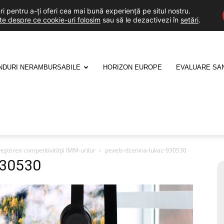
i pentru a-ți oferi cea mai bună experiență pe situl nostru.
lte despre ce cookie-uri folosim
sau să le dezactivezi în
setări
.
NDURI NERAMBURSABILE
HORIZON EUROPE
EVALUARE SA
eșterea competitivității IMM-urilor
pexels-dzenina-lukac-930530
930530