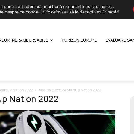
i pentru a-ți oferi cea mai bună experiență pe situl nostru.
lte despre ce cookie-uri folosim
sau să le dezactivezi în
setări
.
NDURI NERAMBURSABILE
HORIZON EUROPE
EVALUARE SA
StartUP Nation 2022
Masina Electrica StartUp Nation 2022
Up Nation 2022