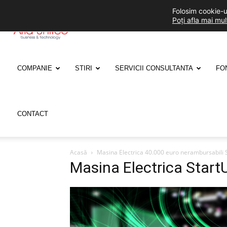
Folosim cookie-ur
Poți afla mai mu
ARIA
UNITED
COMPANIE
STIRI
SERVICII CONSULTANTA
FO
CONTACT
Acasă
Masina Electrica 40.000 euro nerambursabili 
Masina Electrica Start