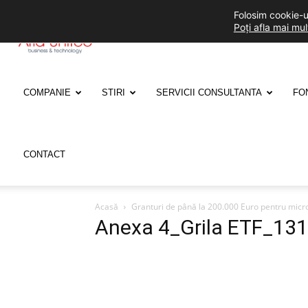
Folosim cookie-ur
Poți afla mai mu
ARIA
UNITED
COMPANIE
STIRI
SERVICII CONSULTANTA
FO
CONTACT
Acasă
Granturi de până la 200.000 Euro pentru micr
Anexa 4_Grila ETF_13