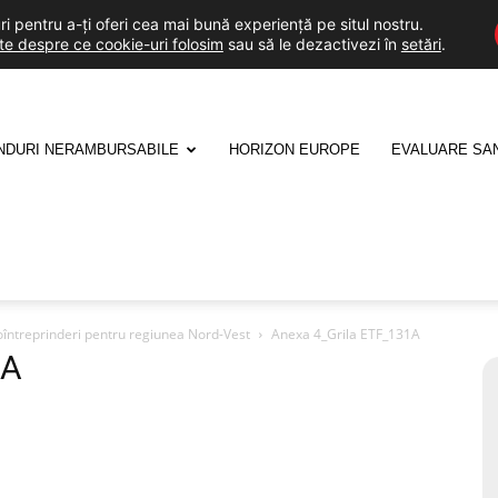
i pentru a-ți oferi cea mai bună experiență pe situl nostru.
lte despre ce cookie-uri folosim
sau să le dezactivezi în
setări
.
NDURI NERAMBURSABILE
HORIZON EUROPE
EVALUARE SA
oîntreprinderi pentru regiunea Nord-Vest
Anexa 4_Grila ETF_131A
1A