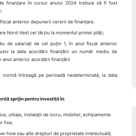
de finanțare în cursul
anului 2024
trebuie să fi fost
3
;
fiscal anterior
depunerii cererii de finanțare.
tare Nord-Vest
cel târziu la momentul primei plăți;
u de salariați de cel puțin 1
, în anul fiscal anterior
nclusiv la data acordării finanțării un număr mediu de
n anul anterior acordării finanțării
 cu normă întreagă pe
perioadă nedeterminată, la data
rdă sprijin pentru investiții în
:
e, utilaje, instalații de lucru, mobilier, echipamente
r fixe;
ow-how sau alte drepturi de proprietate intelectuală;