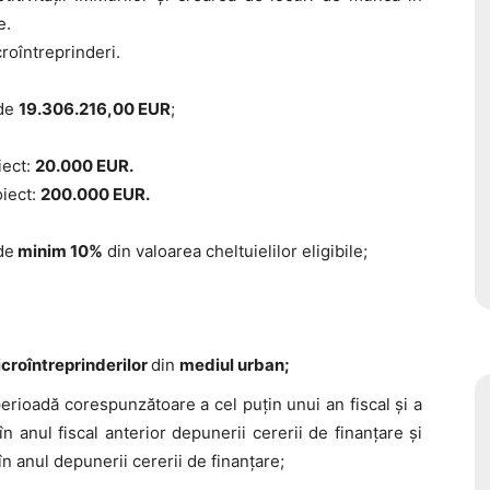
e.
roîntreprinderi.
 de
19.306.216,00 EUR
;
iect:
20.000 EUR.
iect:
200.000 EUR.
de
minim 10%
din valoarea cheltuielilor eligibile;
croîntreprinderilor
din
mediul urban;
erioadă corespunzătoare a cel puțin unui an fiscal și a
 în anul fiscal
anterior
depunerii cererii de finanțare
și
n anul depunerii cererii de finanțare;