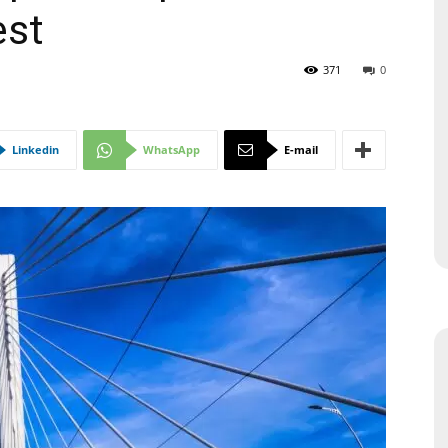
est
371
0
Linkedin
WhatsApp
E-mail