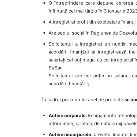
O întreprindere care depune cererea 
înființată cel mai târziu în 3 ianuarie 202
A înregistrat
profit din exploatare în anul 
Are
sediul social în Regiunea de Dezvol
Solicitantul
a înregistrat un număr medi
acordării finanțării și înregistrează i
salariați cel puțin egal cu cel înregistrat î
Și/Sau
Solicitantul are cel puțin un salariat
acordării finanțării;
În cadrul prezentului apel de proiecte
se aco
Active
corporale
: Echipamente tehnologic
informatice, birotică, de natura mijloacelo
Active
necorporale
:
brevete, licențe, kn