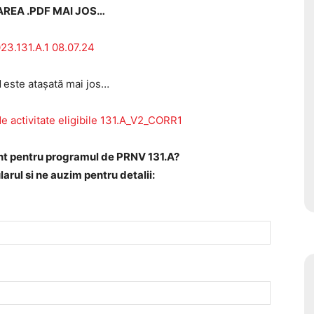
REA .PDF MAI JOS…
3.131.A.1 08.07.24
N
este atașată mai jos…
e activitate eligibile 131.A_V2_CORR1
ant pentru programul de PRNV 131.A?
rul si ne auzim pentru detalii: