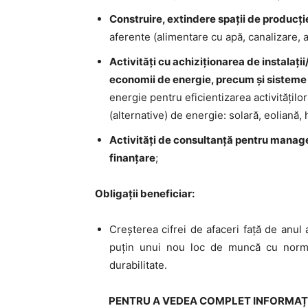
Construire
, extindere spații de producți
aferente (alimentare cu apă, canalizare, a
Activități cu achiziționarea de
instalați
economii de energie
, precum și sisteme
energie pentru eficientizarea activităților
(alternative) de energie:
solară, eoliană,
Activități de
consultanță pentru manage
finanțare
;
Obligații beneficiar:
Creșterea cifrei de afaceri față de anul 
puțin unui nou loc de muncă cu normă
durabilitate.
PENTRU A VEDEA COMPLET INFORMAȚIA