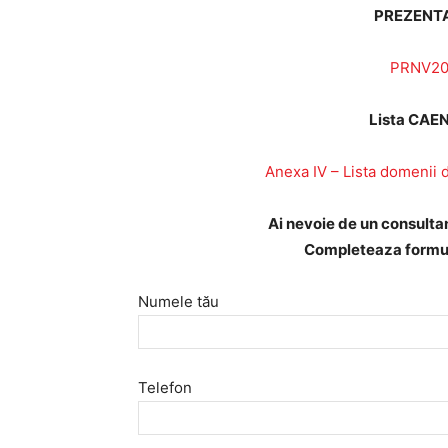
PREZENTA
PRNV202
Lista CAE
Anexa IV – Lista domenii d
Ai nevoie de un consult
Completeaza formula
Numele tău
Telefon