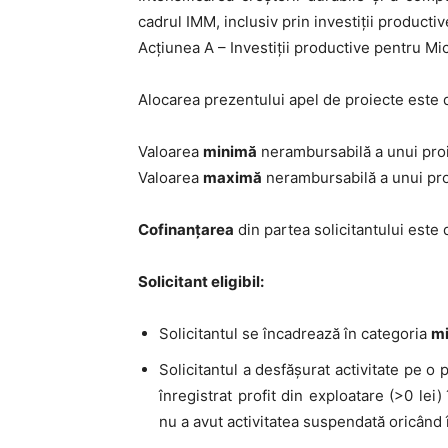
cadrul IMM, inclusiv prin investiții productiv
Acțiunea A – Investiții productive pentru Mic
Alocarea prezentului apel de proiecte este
Valoarea
minimă
nerambursabilă a unui pro
Valoarea
maximă
nerambursabilă a unui pro
Cofinanțarea
din partea solicitantului este 
Solicitant eligibil:
Solicitantul se încadrează în categoria
mi
Solicitantul a desfășurat activitate pe o
p
înregistrat
profit din exploatare (>0 lei)
nu a avut activitatea
suspendată oricând î