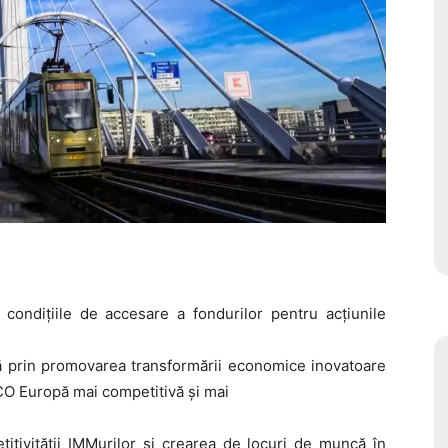
ndițiile de accesare a fondurilor pentru acțiunile
tă prin promovarea transformării economice inovatoare
TICO Europă mai competitivă și mai
etitivității IMMurilor și crearea de locuri de muncă în