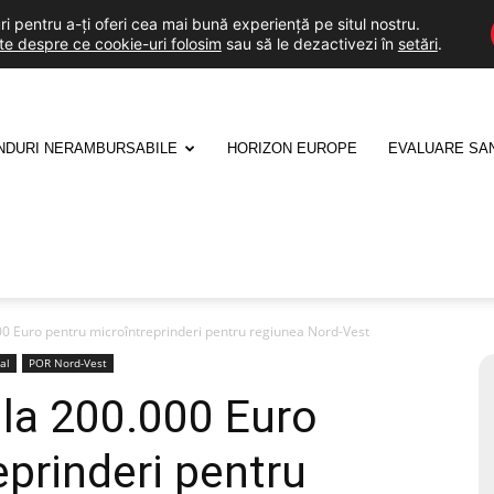
i pentru a-ți oferi cea mai bună experiență pe situl nostru.
lte despre ce cookie-uri folosim
sau să le dezactivezi în
setări
.
NDURI NERAMBURSABILE
HORIZON EUROPE
EVALUARE SA
00 Euro pentru microîntreprinderi pentru regiunea Nord-Vest
al
POR Nord-Vest
 la 200.000 Euro
eprinderi pentru