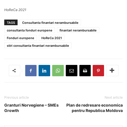
HoReCa 2021
TAGS
Consultanta finantari nerambursabile
consultanta fonduri europene
finantari nerambursabile
Fonduri europene
HoReCa 2021
stiri consultanta finantari nerambursabile
Previous article
Next article
Granturi Norvegiene – SMEs
Plan de redresare economica
Growth
pentru Republica Moldova