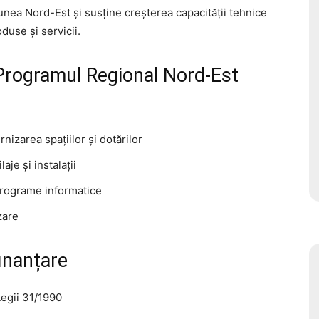
unea Nord-Est și susține creșterea capacității tehnice
duse și servicii.
Programul Regional Nord-Est
nizarea spațiilor și dotărilor
je și instalații
 programe informatice
zare
inanțare
Legii 31/1990