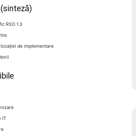
 (sinteză)
fic RSO 1.3
imis
a locației de implementare
torii
ibile
rnizare
 IT
re