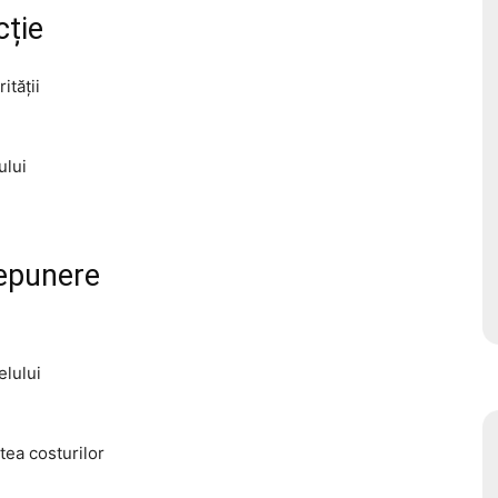
cție
ității
ului
epunere
elului
tea costurilor