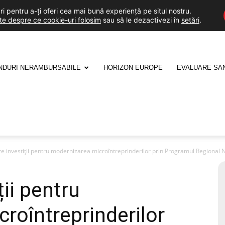
i pentru a-ți oferi cea mai bună experiență pe situl nostru.
lte despre ce cookie-uri folosim
sau să le dezactivezi în
setări
.
NDURI NERAMBURSABILE
HORIZON EUROPE
EVALUARE SA
re investiții pentru modernizarea microîntreprinderilor prin Programul Regional 
ții pentru
roîntreprinderilor