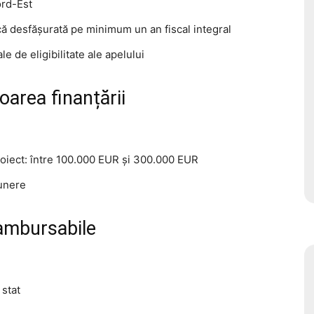
ord-Est
că desfășurată pe minimum un an fiscal integral
le de eligibilitate ale apelului
oarea finanțării
roiect: între 100.000 EUR și 300.000 EUR
punere
rambursabile
 stat