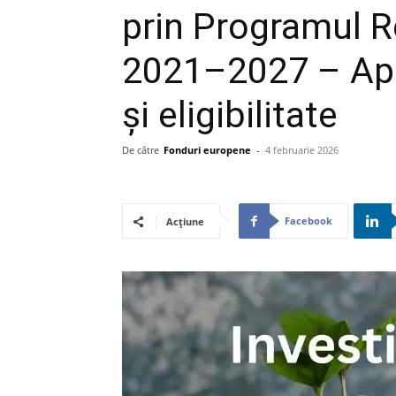
prin Programul R
2021–2027 – Apel
și eligibilitate
De către
Fonduri europene
-
4 februarie 2026
Facebook
Acțiune