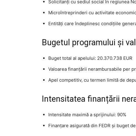
Solicitanți cu sediul social în regiunea N
Microîntreprinderi cu activitate economi
Entități care îndeplinesc condițiile genera
Bugetul programului și val
Buget total al apelului: 20.370.738 EUR
Valoarea finanțării nerambursabile per p
Apel competitiv, cu termen limită de de
Intensitatea finanțării ne
Intensitate maximă a sprijinului: 90%
Finanțare asigurată din FEDR și buget de