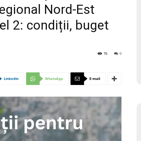
egional Nord-Est
 2: condiții, buget
76
0
Linkedin
WhatsApp
E-mail