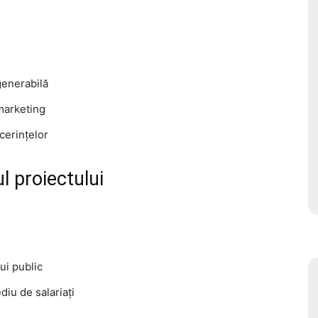
generabilă
 marketing
cerințelor
ul proiectului
ui public
iu de salariați