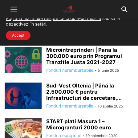
Folosim cookie-uri pentru a-ți oferi cea mai bună experiență pe
situl nostru.
Poți afla mai multe despre ce cookie-uri folosim
sau să le
dezactivezi în
setări
.
Home
Tags
Fonduri IMM
fonduri IMM
Accept
Microintreprinderi | Pana la
300.000 euro prin Programul
Tranzitie Justa 2021-2027
Fonduri nerambursabile
-
5 iunie 2025
Sud-Vest Oltenia | Până la
2.500.000 € pentru
Infrastructuri de cercetare,...
Fonduri nerambursabile
-
16 aprilie 2025
START plati Masura 1 –
Microgranturi 2000 euro
Fonduri europene
-
19 noiembrie 2020