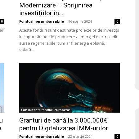
Modernizare – Sprijinirea
investiţiilor în...
Fonduri nerambursabile
-
16 aprilie 2024
0
0
ări
Aceste fonduri sunt destinate proiectelor de investiții
în capacități noi de producere a energiei electrice din
surse regenerabile, cum ar fi energia eoliană,
solară...
Consultanta fonduri europene
u
Granturi de până la 3.000.000€
e
pentru Digitalizarea IMM-urilor
Fonduri nerambursabile
-
22 martie 2024
0