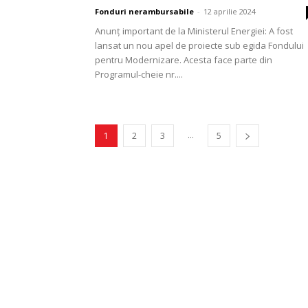
Fonduri nerambursabile
-
12 aprilie 2024
Anunț important de la Ministerul Energiei: A fost
lansat un nou apel de proiecte sub egida Fondului
pentru Modernizare. Acesta face parte din
Programul-cheie nr....
...
1
2
3
5