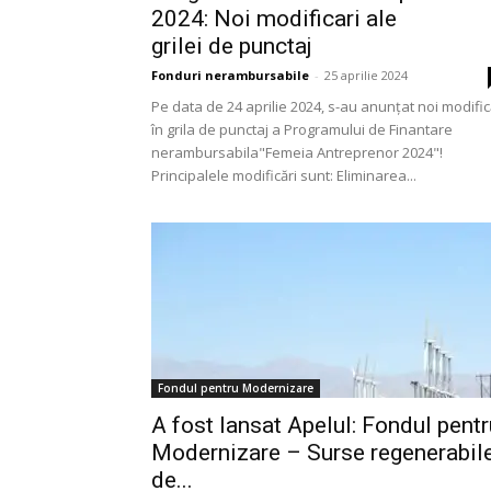
2024: Noi modificari ale
grilei de punctaj
Fonduri nerambursabile
-
25 aprilie 2024
Pe data de 24 aprilie 2024, s-au anunțat noi modific
în grila de punctaj a Programului de Finantare
nerambursabila"Femeia Antreprenor 2024"!
Principalele modificări sunt: Eliminarea...
Fondul pentru Modernizare
A fost lansat Apelul: Fondul pentr
Modernizare – Surse regenerabil
de...