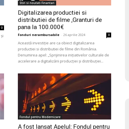
Stiri si noutati Finantari
Digitalizarea productiei si
distributiei de filme ,Granturi de
pana la 100.000€
0
Fonduri nerambursabile
-
26 aprilie 2024
0
și
Această investiție are ca obiect digitalizarea
productiei si distributiei de filme din România.
Denumirea apel: „Sprijinirea inițiativelor culturale de
accelerare a digitalizării producției și distribuției...
Fondul pentru Modernizare
A fost lansat Apelul: Fondul pentru