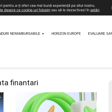
i pentru a-ți oferi cea mai bună experiență pe situl nostru.
lte despre ce cookie-uri folosim
sau să le dezactivezi în
setări
.
NDURI NERAMBURSABILE
HORIZON EUROPE
EVALUARE SA
nta finantari