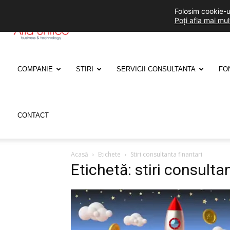
Folosim cookie-ur
Poți afla mai mu
ARIA
UNITED
COMPANIE
STIRI
SERVICII CONSULTANTA
FO
CONTACT
Acasă
Etichete
Stiri consultanta finantari
Etichetă: stiri consulta