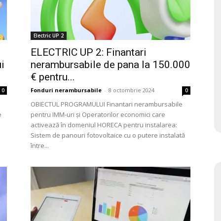
Electric UP 2
ELECTRIC UP 2: Finantari
i
nerambursabile de pana la 150.000
€ pentru...
Fonduri nerambursabile
-
8 octombrie 2024
0
0
OBIECTUL PROGRAMULUI Finantari nerambursabile
e
pentru IMM-uri și Operatorilor economici care
activează în domeniul HORECA pentru instalarea:
Sistem de panouri fotovoltaice cu o putere instalată
între...