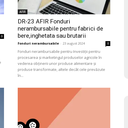
AFIR
DR-23 AFIR Fonduri
nerambursabile pentru fabrici de
bere,inghetata sau brutarii
0
Fonduri nerambursabile
-
23 august 2024
0
Fonduri nerambursabile pentru Investiţii pentru
procesarea şi marketingul produselor agricole în
e
vederea obţinerii unor produse alimentare şi
produse transformate, altele decât cele prevăzute
în...