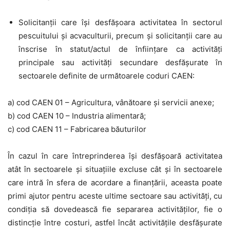
Solicitanții care își
desfășoara activitatea
în sectorul
pescuitului și acvaculturii, precum și solicitanții care au
înscrise în statut/actul de înființare ca activităţi
principale sau activităţi secundare desfășurate în
sectoarele definite de următoarele coduri CAEN:
a) cod CAEN 01 – Agricultura, vânătoare şi servicii anexe;
b) cod CAEN 10 – Industria alimentară;
c) cod CAEN 11 – Fabricarea băuturilor
În cazul în care întreprinderea își desfășoară activitatea
atât în sectoarele şi situațiile excluse cât și în sectoarele
care intră în sfera de acordare a finanţării,
aceasta poate
primi ajutor
pentru aceste ultime sectoare sau activități,
cu
condiția să dovedească fie separarea activităților, fie o
distincție între costuri
, astfel încât activitățile desfășurate