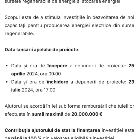
sursele regenerabile de energie și stocarea energiei.
Scopul este de a stimula investițiile în dezvoltarea de noi
capacități pentru producerea energiei electrice din surse
regenerabile.
Data
lansării
apelului de proiecte:
Data și ora de
începere
a depunerii
de proiecte:
25
aprilie
2024, ora 09:00
Data și ora de
închidere
a depunerii
de proiecte:
23
iulie
2024, ora 17:00
Ajutorul se acordă în lei sub forma rambursării cheltuielilor
efectuate în
sumă
maximă
de
20.000.000
€
Contribuția ajutorului de stat la finanțarea
investiției este
de
până la
100 %
din valoarea eligibilă a investiției.