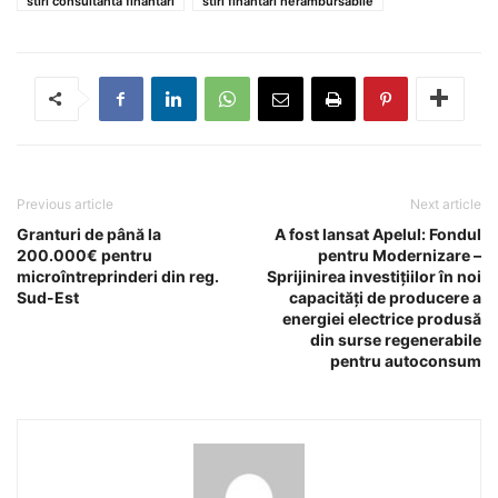
stiri consultanta finantari
stiri finantari nerambursabile
Previous article
Next article
Granturi de până la
A fost lansat Apelul: Fondul
200.000€ pentru
pentru Modernizare –
microîntreprinderi din reg.
Sprijinirea investiţiilor în noi
Sud-Est
capacităţi de producere a
energiei electrice produsă
din surse regenerabile
pentru autoconsum