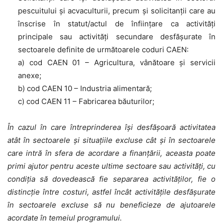
pescuitului și acvaculturii, precum și solicitanții care au
înscrise în statut/actul de înființare ca activităţi
principale sau activităţi secundare desfășurate în
sectoarele definite de următoarele coduri CAEN:
a) cod CAEN 01 – Agricultura, vânătoare şi servicii
anexe;
b) cod CAEN 10 – Industria alimentară;
c) cod CAEN 11 – Fabricarea băuturilor;
În cazul în care întreprinderea își desfășoară activitatea
atât în sectoarele şi situațiile excluse cât și în sectoarele
care intră în sfera de acordare a finanţării,
aceasta poate
primi ajutor
pentru aceste ultime sectoare sau activități,
cu
condiția să dovedească fie separarea activităților, fie o
distincție între costuri
, astfel încât activitățile desfășurate
în sectoarele excluse să nu beneficieze de ajutoarele
acordate în temeiul programului.