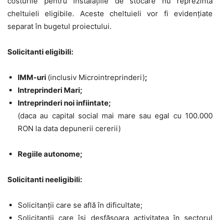
costurile pentru instalațiile de stocare
nu reprezintă
cheltuieli eligibile
. Aceste cheltuieli vor fi evidențiate
separat în bugetul proiectului.
Solicitanti eligibili:
IMM-uri
(
inclusiv
Micro
intreprinderi
)
;
Intreprinderi Mari;
Intreprinderi noi infiintate;
(daca au capital social
mai mare sau egal cu 100.000
RON
la data depunerii cererii)
Regiile autonome
;
Solicitanti neeligibili:
Solicitanții care se află
în dificultate
;
Solicitanții care își
desfășoara activitatea
în sectorul