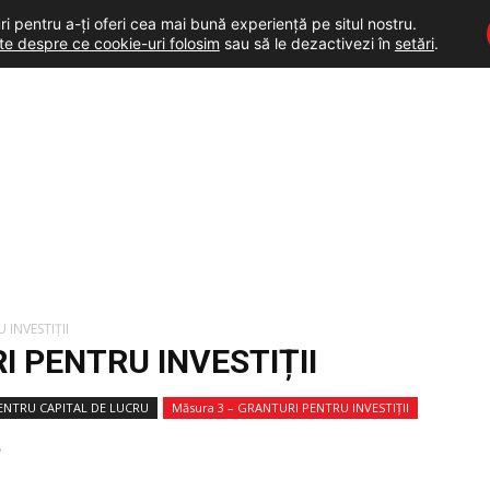
i pentru a-ți oferi cea mai bună experiență pe situl nostru.
lte despre ce cookie-uri folosim
sau să le dezactivezi în
setări
.
 INVESTIȚII
 PENTRU INVESTIȚII
PENTRU CAPITAL DE LUCRU
Măsura 3 – GRANTURI PENTRU INVESTIȚII