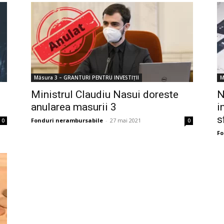
Măsura 3 – GRANTURI PENTRU INVESTIȚII
M
Ministrul Claudiu Nasui doreste
N
anularea masurii 3
i
s
Fonduri nerambursabile
-
27 mai 2021
0
0
Fo