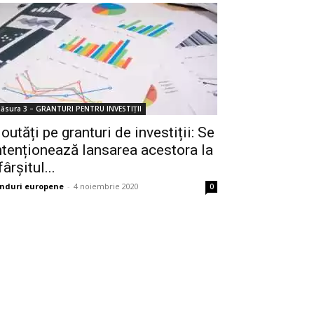
ăsura 3 – GRANTURI PENTRU INVESTIȚII
outăți pe granturi de investiții: Se
ntenționează lansarea acestora la
fârșitul...
nduri europene
-
4 noiembrie 2020
0