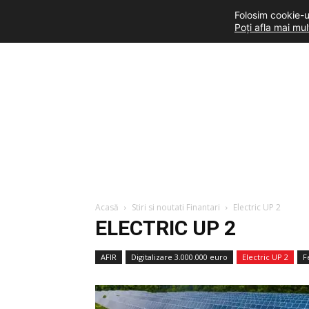
Folosim cookie-ur
Poți afla mai mu
Acasă
Stiri si noutati Finantari
Electric UP 2
ELECTRIC UP 2
AFIR
Digitalizare 3.000.000 euro
Electric UP 2
F