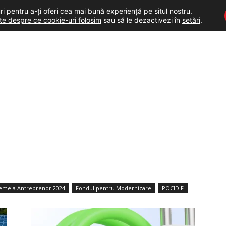
i pentru a-ți oferi cea mai bună experiență pe situl nostru.
lte despre ce cookie-uri folosim
sau să le dezactivezi în
setări
.
emeia Antreprenor 2024
Fondul pentru Modernizare
POCIDIF