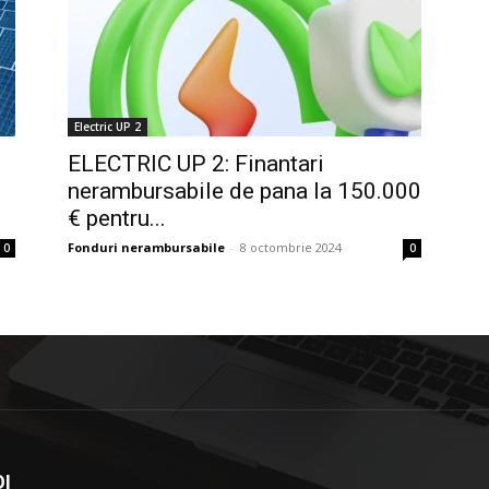
Electric UP 2
ELECTRIC UP 2: Finantari
nerambursabile de pana la 150.000
€ pentru...
Fonduri nerambursabile
-
8 octombrie 2024
0
0
I