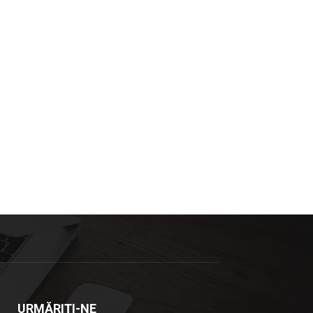
URMĂRIȚI-NE