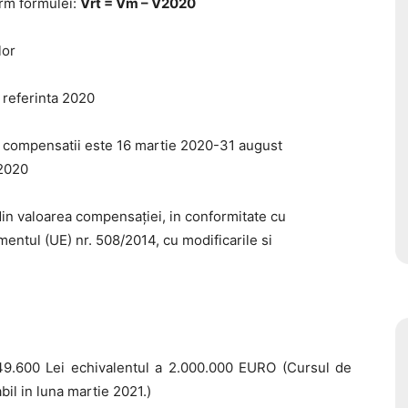
rm formulei:
Vrt = Vm – V2020
lor
 referinta 2020
a compensatii este 16 martie 2020-31 august
2020
din valoarea compensației, in conformitate cu
lamentul (UE) nr. 508/2014, cu modificarile si
749.600 Lei echivalentul a 2.000.000 EURO (Cursul de
l in luna martie 2021.)