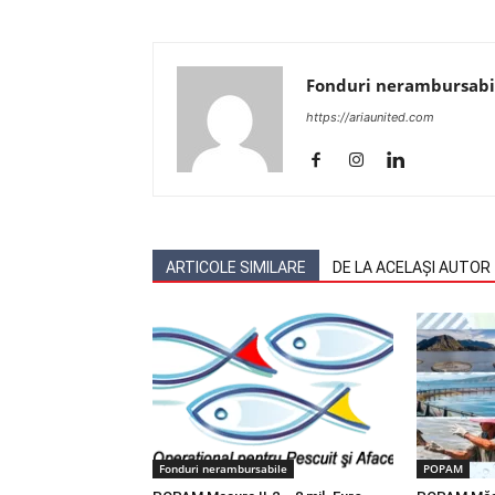
Fonduri nerambursabi
https://ariaunited.com
ARTICOLE SIMILARE
DE LA ACELAȘI AUTOR
Fonduri nerambursabile
POPAM