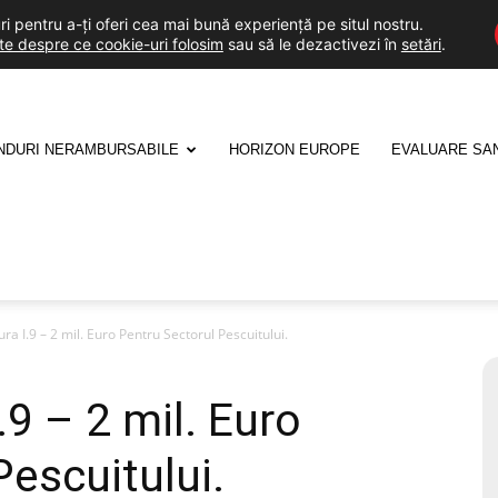
i pentru a-ți oferi cea mai bună experiență pe situl nostru.
lte despre ce cookie-uri folosim
sau să le dezactivezi în
setări
.
NDURI NERAMBURSABILE
HORIZON EUROPE
EVALUARE SA
 I.9 – 2 mil. Euro Pentru Sectorul Pescuitului.
 – 2 mil. Euro
Pescuitului.