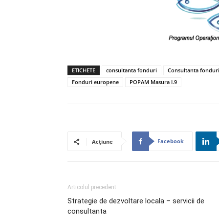
ETICHETE
consultanta fonduri
Consultanta fondur
Fonduri europene
POPAM Masura I.9
Facebook
Acțiune
Articolul precedent
Strategie de dezvoltare locala – servicii de
consultanta