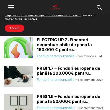
Folosim cookie-uri pentru a-ți oferi cea mai bună experiență pe
situl nostru.
Poți afla mai multe despre ce cookie-uri folosim
sau să le
dezactivezi în
setări
.
Home
Tags
Fonduri nerambursabile
fonduri nerambursabile
Accept
ELECTRIC UP 2: Finantari
nerambursabile de pana la
150.000 € pentru...
Fonduri nerambursabile
-
8 octombrie 2024
PR BI 1.7 – Fonduri europene de
până la 200.000€ pentru...
Fonduri nerambursabile
-
5 septembrie 2024
PR BI 1.6 – Fonduri europene de
până la 50.000€ pentru...
Fonduri nerambursabile
-
5 septembrie 2024