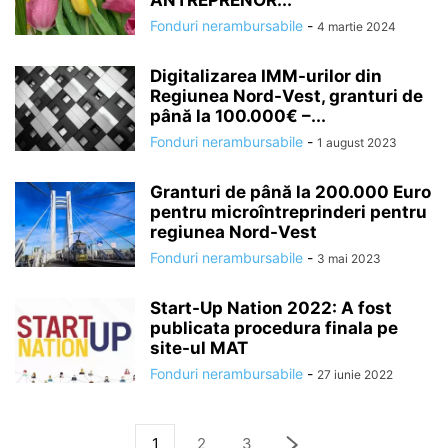
ANTREPRENOR...
Fonduri nerambursabile
-
4 martie 2024
Digitalizarea IMM-urilor din
Regiunea Nord-Vest, granturi de
până la 100.000€ –...
Fonduri nerambursabile
-
1 august 2023
Granturi de până la 200.000 Euro
pentru microîntreprinderi pentru
regiunea Nord-Vest
Fonduri nerambursabile
-
3 mai 2023
Start-Up Nation 2022: A fost
publicata procedura finala pe
site-ul MAT
Fonduri nerambursabile
-
27 iunie 2022
1
2
3