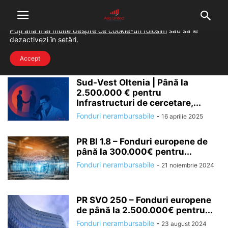
Folosim cookie-uri pentru a-ți oferi cea mai bună experiență pe
situl nostru.
Poți afla mai multe despre ce cookie-uri folosim
sau să le
dezactivezi în
setări
.
Home
Tags
Programul operational regional
Programul operational regional
Accept
Sud-Vest Oltenia | Până la
2.500.000 € pentru
Infrastructuri de cercetare,...
Fonduri nerambursabile
-
16 aprilie 2025
PR BI 1.8 – Fonduri europene de
până la 300.000€ pentru...
Fonduri nerambursabile
-
21 noiembrie 2024
PR SVO 250 – Fonduri europene
de până la 2.500.000€ pentru...
Fonduri nerambursabile
-
23 august 2024