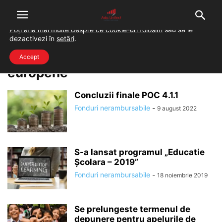
Folosim cookie-uri pentru a-ți oferi cea mai bună experiență pe
situl nostru.
Poți afla mai multe despre ce cookie-uri folosim
sau să le
dezactivezi în
setări
.
Home
Tags
Stiri consultanta fonduri europene
stiri consultanta fonduri
Accept
europene
Concluzii finale POC 4.1.1
Fonduri nerambursabile
-
9 august 2022
S-a lansat programul „Educatie
Școlara – 2019”
Fonduri nerambursabile
-
18 noiembrie 2019
Se prelungeste termenul de
depunere pentru apelurile de