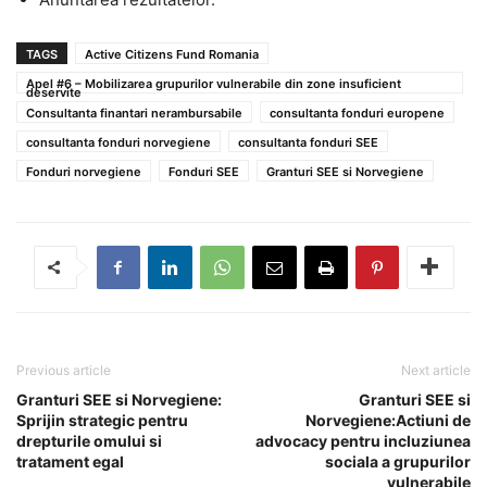
TAGS
Active Citizens Fund Romania
Apel #6 – Mobilizarea grupurilor vulnerabile din zone insuficient
deservite
Consultanta finantari nerambursabile
consultanta fonduri europene
consultanta fonduri norvegiene
consultanta fonduri SEE
Fonduri norvegiene
Fonduri SEE
Granturi SEE si Norvegiene
Previous article
Next article
Granturi SEE si Norvegiene:
Granturi SEE si
Sprijin strategic pentru
Norvegiene:Actiuni de
drepturile omului si
advocacy pentru incluziunea
tratament egal
sociala a grupurilor
vulnerabile