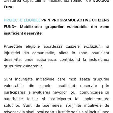
cresterea capacitatii si incluziunea romilor de
500.000
Euro.
PROIECTE ELIGIBILE
PRIN
PROGRAMUL ACTIVE CITIZENS
FUND
–
Mobilizarea grupurilor vulnerabile din zone
insuficient deservite:
Proiectele eligibile abordeaza cauzele excluziunii si
injustitiei din comunitatile, aflate in zone insuficient
deservite, unde actioneaza, contribuind la incluziunea
grupurilor vulnerabile.
Sunt incurajate initiativele care mobilizeaza grupurile
vulnerabile din zonele insuficient deservite prin
participarea la evaluarea nevoilor lor, comunicarea cu
autoritatile locale si participarea la implementarea
solutiilor. Sunt, de asemenea, sprijinite intiativele de
advocacy la nivel local pentru justitie sociala si incluziunea