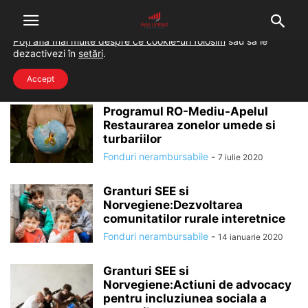
Folosim cookie-uri pentru a-ți oferi cea mai bună experiență pe
situl nostru.
Poți afla mai multe despre ce cookie-uri folosim
sau să le
dezactivezi în
setări
.
Home
Tags
Fonduri SEE
Fonduri SEE
Accept
Programul RO-Mediu-Apelul
Restaurarea zonelor umede si
turbariilor
Fonduri nerambursabile
-
7 iulie 2020
Granturi SEE si
Norvegiene:Dezvoltarea
comunitatilor rurale interetnice
Fonduri nerambursabile
-
14 ianuarie 2020
Granturi SEE si
Norvegiene:Actiuni de advocacy
pentru incluziunea sociala a