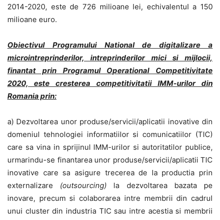
2014-2020, este de 726 milioane lei, echivalentul a 150
milioane euro.
Obiectivul Programului National de digitalizare a
microintreprinderilor, intreprinderilor mici si mijlocii,
finantat prin Programul Operational Competitivitate
2020,
este cresterea competitivitatii IMM-urilor din
Romania prin:
a) Dezvoltarea unor produse/servicii/aplicatii inovative din
domeniul tehnologiei informatiilor si comunicatiilor (TIC)
care sa vina in sprijinul IMM-urilor si autoritatilor publice,
urmarindu-se finantarea unor produse/servicii/aplicatii TIC
inovative care sa asigure trecerea de la productia prin
externalizare
(outsourcing)
la dezvoltarea bazata pe
inovare, precum si colaborarea intre membrii din cadrul
unui cluster din industria TIC sau intre acestia si membrii