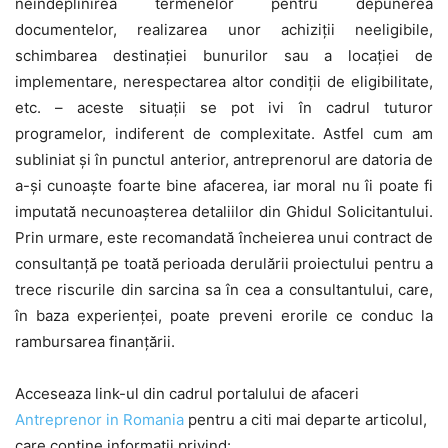
neîndeplinirea termenelor pentru depunerea
documentelor, realizarea unor achiziții neeligibile,
schimbarea destinației bunurilor sau a locației de
implementare, nerespectarea altor condiții de eligibilitate,
etc. – aceste situații se pot ivi în cadrul tuturor
programelor, indiferent de complexitate. Astfel cum am
subliniat și în punctul anterior, antreprenorul are datoria de
a-și cunoaște foarte bine afacerea, iar moral nu îi poate fi
imputată necunoașterea detaliilor din Ghidul Solicitantului.
Prin urmare, este recomandată încheierea unui contract de
consultanță pe toată perioada derulării proiectului pentru a
trece riscurile din sarcina sa în cea a consultantului, care,
în baza experienței, poate preveni erorile ce conduc la
rambursarea finanțării.
Acceseaza link-ul din cadrul portalului de afaceri
Antreprenor in Romania
pentru a citi mai departe articolul,
care contine informatii privind: