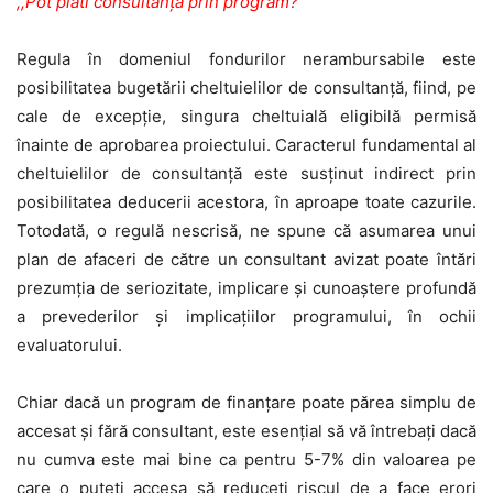
,,Pot plăti consultanța prin program?”
Regula în domeniul fondurilor nerambursabile este
posibilitatea bugetării cheltuielilor de consultanță, fiind, pe
cale de excepție, singura cheltuială eligibilă permisă
înainte de aprobarea proiectului. Caracterul fundamental al
cheltuielilor de consultanță este susținut indirect prin
posibilitatea deducerii acestora, în aproape toate cazurile.
Totodată, o regulă nescrisă, ne spune că asumarea unui
plan de afaceri de către un consultant avizat poate întări
prezumția de seriozitate, implicare și cunoaștere profundă
a prevederilor și implicațiilor programului, în ochii
evaluatorului.
Chiar dacă un program de finanțare poate părea simplu de
accesat și fără consultant, este esențial să vă întrebați dacă
nu cumva este mai bine ca pentru 5-7% din valoarea pe
care o puteți accesa să reduceți riscul de a face erori