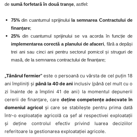
de
sumă forfetară
în două tranșe
, astfel:
75%
din cuantumul sprijinului
la semnarea Contractului de
finanțare
;
25%
din cuantumul sprijinului se va acorda în funcție de
implementarea corectă a planului de afaceri
, fără a depăși
trei ani sau cinci ani pentru sectorul pomicol și struguri de
masă, de la semnarea contractului de finanțare;
„Tânărul fermier”
este o persoană cu vârsta de cel puţin 18
ani împliniţi și
până la 40 de ani
inclusiv (până cel mult cu o
zi înainte de a împlini 41 de ani) la momentul depunerii
cererii de finanțare, care
deține competențe adecvate în
domeniul agricol
și care se stabilește pentru prima dată
într-o exploatație agricolă ca șef al respectivei exploatații
și deține controlul efectiv privind luarea deciziilor
referitoare la gestionarea exploatației agricole.