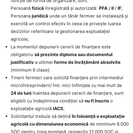
funcție de forma de organizare, sunt:
Persoană
fizică
înregistrată şi autorizată:
PFA
/
II
/
IF
;
Persoana
juridică
unde un tânăr fermier se instalează și
exercită un control efectiv în ceea ce privește luarea
deciziilor referitoare la gestionarea exploataţiei
agricole;
La momentul depunerii cererii de finanțare este
obligatoriu
să prezinte diploma sau documentul
justificativ
a ultimei
forme de învățământ absolvite
(minimum 8 clase);
Tinerii fermieri care solicită finanţare prin intermediul
microîntreprinderii/ într. mici înfiinţate cu mai mult de
24 de luni
înaintea depunerii cererii de finanţare, sunt
eligibili cu îndeplinirea condiţiei să
nu fi înscris
o
exploataţie agricolă
IACS
;
Solicitantul trebuie să dețină
în folosință o exploatație
agricolă cu dimensiunea economică
de minimum 8.000
SOC pentru zona montană, respectiv 12.000 SOC și