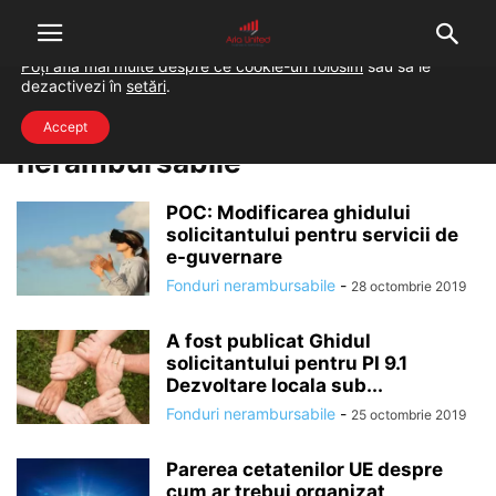
Folosim cookie-uri pentru a-ți oferi cea mai bună experiență pe
situl nostru.
Poți afla mai multe despre ce cookie-uri folosim
sau să le
dezactivezi în
setări
.
Home
Tags
Stiri consultanta finantari nerambursabile
stiri consultanta finantari
Accept
nerambursabile
POC: Modificarea ghidului
solicitantului pentru servicii de
e-guvernare
Fonduri nerambursabile
-
28 octombrie 2019
A fost publicat Ghidul
solicitantului pentru PI 9.1
Dezvoltare locala sub...
Fonduri nerambursabile
-
25 octombrie 2019
Parerea cetatenilor UE despre
cum ar trebui organizat