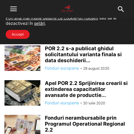
Folosim cookie-uri pentru a-ți oferi cea mai bună experiență pe
situl nostru.
Poți afla mai multe despre ce cookie-uri folosim
sau să le
dezactivezi în
setări
.
Home
Tags
POR 2.2
POR 2.2
Accept
POR 2.2 s-a publicat ghidul
solicitantului varianta finala si
data deschiderii...
Fonduri europene
-
28 august 2020
Apel POR 2.2 Sprijinirea crearii si
extinderea capacitatilor
avansate de productie...
Fonduri europene
-
20 iulie 2020
Fonduri nerambursabile prin
Programul Operational Regional
2.2